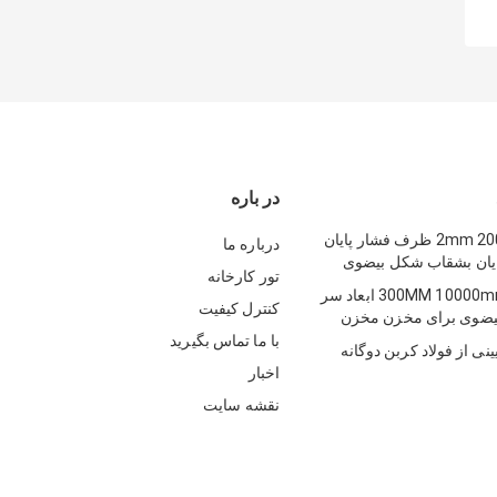
در باره
2mm 200mm ASME ظرف فشار پایان
درباره ما
تور کارخانه
300MM 10000mm GB Asme ابعاد سر
کنترل کیفیت
بیضوی برای مخزن مخزن
با ما تماس بگیرید
ینی از فولاد کربن دوگانه
اخبار
نقشه سایت