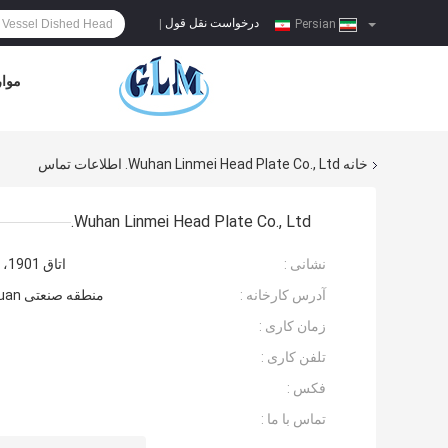
درخواست نقل قول
|
Persian
موار
خانه
Wuhan Linmei Head Plate Co., Ltd. اطلاعات تماس
Wuhan Linmei Head Plate Co., Ltd.
نشانی :
اتاق 1901، ساختمان رِنکسین، پلاسای رِنکسین هوی، منطقه هانیانگ ووهان، هوبی، چین
آدرس کارخانه :
منطقه صنعتی Zhongyuan شماره 8، خیابان Zhashan، منطقه Caidian، ووهان، Hubei، چین
زمان کاری :
تلفن کاری :
فکس :
تماس با ما :