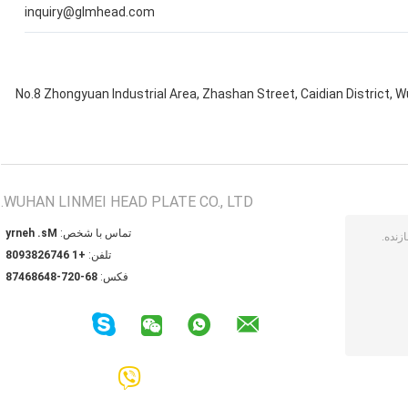
inquiry@glmhead.com
No.8 Zhongyuan Industrial Area, Zhashan Street, Caidian District, W
WUHAN LINMEI HEAD PLATE CO., LTD.
تماس با شخص:
Ms. henry
تلفن:
+1 6476283908
فکس:
86-027-84686478