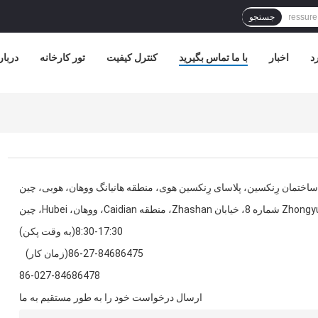
جستجو
د
اخبار
با ما تماس بگیرید
کنترل کیفیت
تور کارخانه
دربار
8:30-17:30(به وقت پکن)
86-27-84686475(زمان کار)
86-027-84686478
ارسال درخواست خود را به طور مستقیم به ما