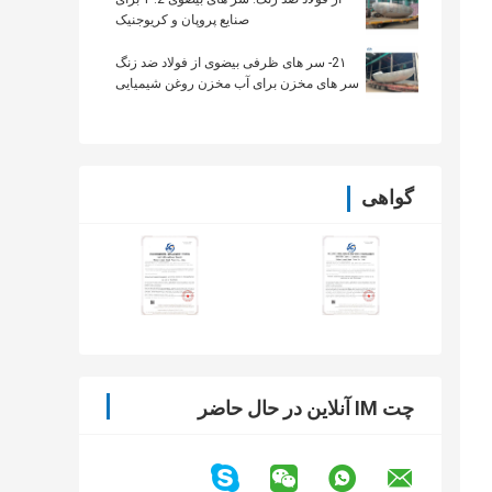
صنایع پروپان و کریوجنیک
2۱- سر های ظرفی بیضوی از فولاد ضد زنگ
سر های مخزن برای آب مخزن روغن شیمیایی
گواهی
چت IM آنلاین در حال حاضر