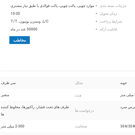
جزئیات بسته بندی:
موارد چوبی، پالت چوبی، پالت فولادی یا طبق نیاز مشتری
زمان تحویل:
10-30
شرایط پرداخت:
L/C، وسترن یونیون، T/T
قابلیت ارائه:
50000 عدد در ماه
مخاطب
خوبه
شکل:
سر ظرف
وزن:
متغیر
پرس سرد
ظرف های تحت فشار، راکتورها، مخلوط کننده
درخواست ها:
ها
ضخامت:
2-300 میلی متر