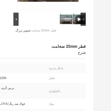
قطر 25mm ضخامت
تصویر بزرگ :
قطر 25mm ضخامت
شرح
شکل پذیری:
قطر:
2200 میلی متر
پرس گرم، 
تکنولوژی:
مواد:
فولاد ضد زنگ/304/304L/316