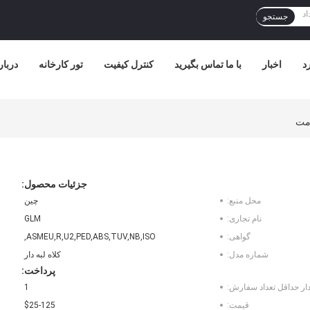
جستجو
د
اخبار
با ما تماس بگیرید
کنترل کیفیت
تور کارخانه
دربار
جزئیات محصول:
محل منبع:
چین
نام تجاری:
GLM
گواهی:
ASMEU,R,U2,PED,ABS,TUV,NB,ISO,
شماره مدل:
کلاه لبه دار
پرداخت:
ار حداقل تعداد سفارش:
1
قیمت:
$25-125