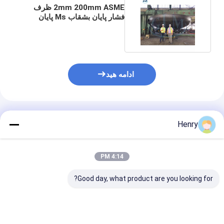
2mm 200mm ASME ظرف
فشار پایان بشقاب Ms پایان
بشقاب شکل بیضوی
ادامه هید
محصولات توصیه شده
Henry
4:14 PM
Good day, what product are you looking for?
سرهای بیضوی برای
سرهای بیضوی صیقلی
سرهای بیضوی پ