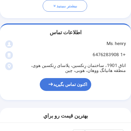
بیشتر ببینید
اطلاعات تماس
Ms. henry
+1 6476283908
اتاق 1901، ساختمان رِنکسین، پلاسای رِنکسین هوی،
منطقه هانیانگ ووهان، هوبی، چین
اکنون تماس بگیرید
بهترين قيمت رو براي