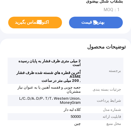
بشقاب شکل بیضوی
MOQ：1
بهترین قیمت
اکنون تماس بگیرید
توضیحات محصول
2 میلی متری ظرف فشار به پایان رسیده
است
,
برجسته
آخرين قطره هاي شسته شده ظرف فشار
ASME
,
200 میلی متر در ساعت
جعبه چوبی و قفسه آهنین یا به عنوان نیاز
جزئیات بسته بندی
مشتریان
L/C، D/A، D/P، T/T، Western Union،
شرایط پرداخت
MoneyGram
شماره مدل
کلاه لبه دار
قابلیت ارائه
50000
محل منبع
چین