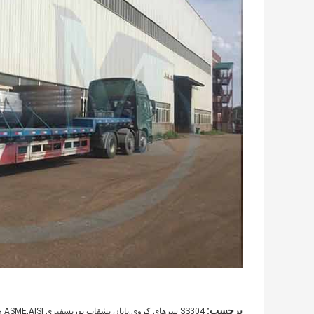
برچسب:
SS304 سرهای کروی,پایان بشقاب توریسفیری ASME,AISI ظرف فشار نصف کره ای از تیتانیوم