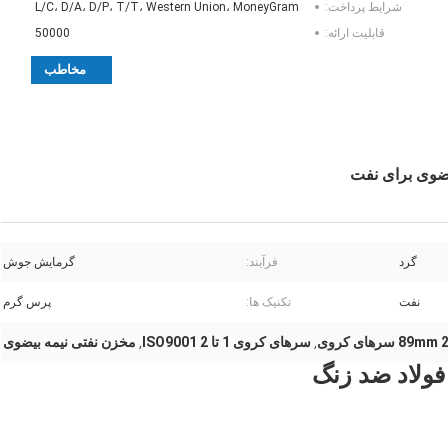
شرایط پرداخت:
L/C، D/A، D/P، T/T، Western Union، MoneyGram
قابلیت ارائه:
50000
مخاطب
گرد
فرآیند:
گرمایش جوش
نفت
تکنیک ها:
پرس گرم
 سرهای کروی
سرهای کروی 1 تا 2 ISO9001
مخزن نفتی نیمه بیضوی
,
,
ولاد ضد زنگ