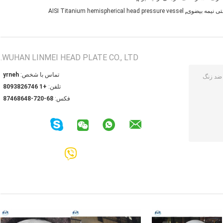
,
AISI Titanium hemispherical head pressure vessel
WUHAN LINMEI HEAD PLATE CO., LTD.
تماس با شخص:
henry
تلفن:
+1 6476283908
فکس:
86-027-84686478