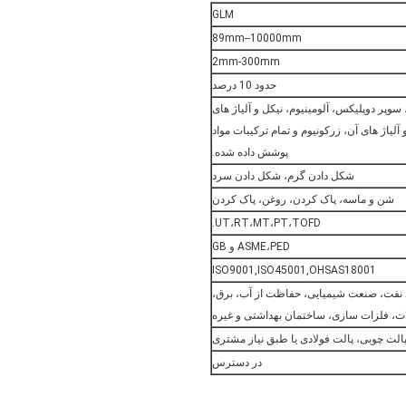
GLM
89mm--10000mm
2mm-300mm
حدود 10 درصد
سوپر دوپلیکس، آلومینیوم، نیکل و آلیاژ های
آلیاژ های آن، زرکونیوم و تمام ترکیبات مواد
پوشش داده شده.
شکل دادن گرم، شکل دادن سرد
شن و ماسه، پاک کردن، روغن، پاک کردن
UT،RT،MT،PT،TOFD.
ASME،PED و GB
ISO9001,ISO45001,OHSAS18001
د نفت، صنعت شیمیایی، حفاظت از آب، برق،
ات، فلزات سازی، ساختمان بهداشتی و غیره
الت چوبی، پالت فولادی یا طبق نیاز مشتری
در دسترس