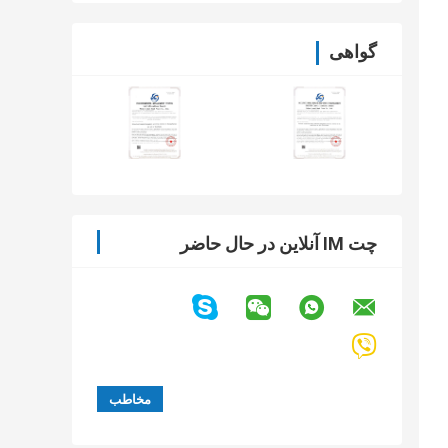
گواهی
چت IM آنلاین در حال حاضر