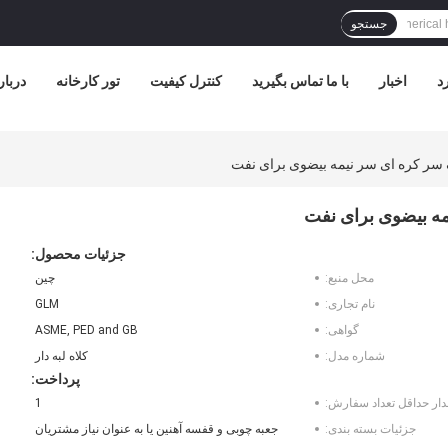
جستجو
د
اخبار
با ما تماس بگیرید
کنترل کیفیت
تور کارخانه
دربار
جزئیات محصول:
محل منبع:
چین
نام تجاری:
GLM
گواهی:
ASME, PED and GB
شماره مدل:
کلاه لبه دار
پرداخت:
دار حداقل تعداد سفارش:
1
جزئیات بسته بندی:
جعبه چوبی و قفسه آهنین یا به عنوان نیاز مشتریان