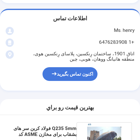
اطلاعات تماس
Ms. henry
+1 6476283908
اتاق 1901، ساختمان رِنکسین، پلاسای رِنکسین هوی،
منطقه هانیانگ ووهان، هوبی، چین
اکنون تماس بگیرید
بهترين قيمت رو براي
Q235 5mm فولاد کربن سر های
بشقاب برای مخازن ASME کد