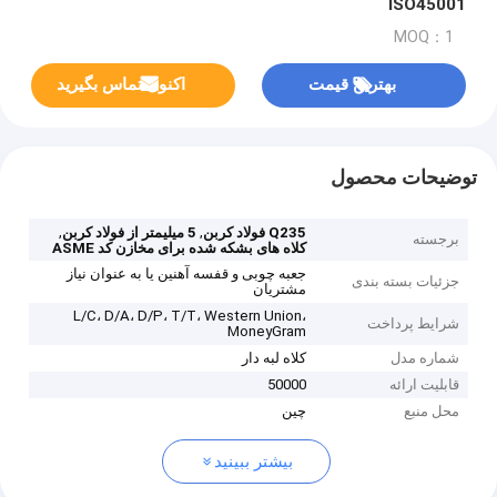
ISO45001
MOQ：1
بهترین قیمت
اکنون تماس بگیرید
توضیحات محصول
,
,
Q235 فولاد کربن
5 میلیمتر از فولاد کربن
برجسته
کلاه های بشکه شده برای مخازن کد ASME
جعبه چوبی و قفسه آهنین یا به عنوان نیاز
جزئیات بسته بندی
مشتریان
L/C، D/A، D/P، T/T، Western Union،
شرایط پرداخت
MoneyGram
شماره مدل
کلاه لبه دار
قابلیت ارائه
50000
محل منبع
چین
بیشتر ببینید