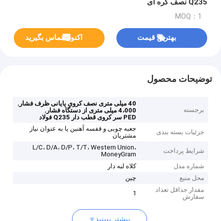
Q235 نصف کره ای
MOQ：1
بهترین قیمت
اکنون تماس بگیرید
توضیحات محصول
,
40 میلی متری نصف کروی پایانی ظرف فشار
برجسته
,
4،000 میلی متری از دستگاه فشار
PED سر کروی قطب دار Q235 فولاد
جعبه چوبی و قفسه آهنین یا به عنوان نیاز
جزئیات بسته بندی
مشتریان
L/C، D/A، D/P، T/T، Western Union،
شرایط پرداخت
MoneyGram
شماره مدل
کلاه لبه دار
محل منبع
چین
مقدار حداقل تعداد
1
سفارش
بیشتر ببینید