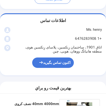
اطلاعات تماس
Ms. henry
+1 6476283908
اتاق 1901، ساختمان رِنکسین، پلاسای رِنکسین هوی،
منطقه هانیانگ ووهان، هوبی، چین
اکنون تماس بگیرید
بهترين قيمت رو براي
40mm 4000mm نصف کروی