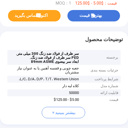
قیمت：$5.00 - $125.00
MOQ：1
بهترین قیمت
اکنون تماس بگیرید
توضیحات محصول
,
سر ظرف از فولاد ضد زنگ 300 میلی متر
برجسته
,
PED سر ظرف از فولاد ضد زنگ
ابعاد سر بیضوی 89mm ASME
جعبه چوبی و قفسه آهنین یا به عنوان نیاز
جزئیات بسته بندی
مشتریان
شرایط پرداخت
L/C، D/A، D/P، T/T، Western Union،
شماره مدل
کلاه لبه دار
قابلیت ارائه
50000
قیمت
$5.00 - $125.00
بیشتر ببینید