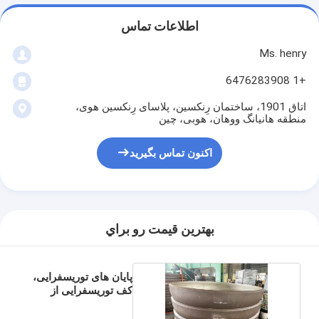
اطلاعات تماس
Ms. henry
+1 6476283908
اتاق 1901، ساختمان رِنکسین، پلاسای رِنکسین هوی،
منطقه هانیانگ ووهان، هوبی، چین
اکنون تماس بگیرید
بهترين قيمت رو براي
پایان های توریسفرایی،
کف توریسفرایی از
فولاد کربن