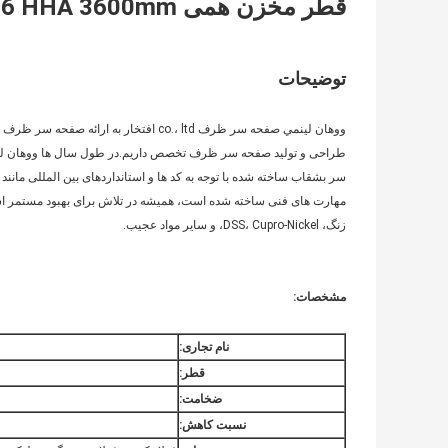
قطر مخزن همی SA516 HHA 3600mm قطر 40 mm
توضیحات
ووهان لينمي صفحه سر ظرف co.، ltd افتخار
طراحی و تولید صفحه سر ظرف تخصص داریم.در طول سال ها ووهان لينمي
مهارت های فنی ساخته شده است، همیشه در تلاش برای بهبود مستمر است.و
زنگ، DSS، Cupro-Nickel، و سایر مواد عجیب.
مشخصات:
نام تجاری:
قطر:
ضخامت:
نسبت کاهش: