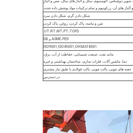
سوپر دوپلیکس، آلومینیوم، نیکل و آلیاژ های نیکل، مس و آلیاژ
 آلیاژ های آن، زرکونیوم و تمام ترکیبات مواد پوشش داده شده.
شکل دادن گرم، شکل دادن سرد
شن و ماسه، پاک کردن، روغن، پاک کردن
UT،RT،MT،PT،TOFD.
ASME،PED و GB
ISO9001,ISO45001,OHSAS18001
مانند نفت، صنعت شیمیایی، حفاظت از آب، برق،
دما، ماشین آلات، فلزات سازی، ساختمان بهداشتی و غیره
جعبه های چوبی، پالت چوبی، پالت فولادی یا طبق نیاز مشتری
در دسترس