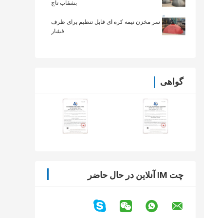
بشقاب تاج
سر مخزن نیمه کره ای قابل تنظیم برای ظرف
فشار
گواهی
چت IM آنلاین در حال حاضر