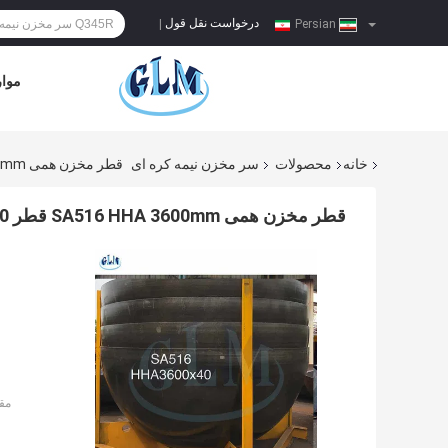
درخواست نقل قول
|
Persian
موار
خانه
محصولات
سر مخزن نیمه کره ای
قطر مخزن همی SA516 HHA 3600mm قطر 40 Mm
قطر مخزن همی SA516 HHA 3600mm قطر 40 mm
مق