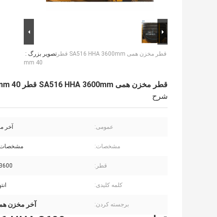
قطر مخزن همی SA516 HHA 3600mm قطر
تصویر بزرگ :
40 mm
قطر مخزن همی SA516 HHA 3600mm قطر 40 mm
شرح
عمومی:
آخر م
مشخصات:
مشخصات ا
قطر:
3600 میلی متر
کلمه کلیدی:
انت
آخر مخزن همی
برجسته کردن: