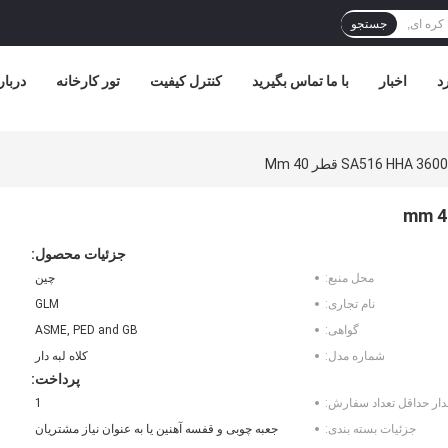
جستجو
د
اخبار
با ما تماس بگیرید
کنترل کیفیت
تور کارخانه
دربار
جزئیات محصول:
محل منبع:
چین
نام تجاری:
GLM
گواهی:
ASME, PED and GB
شماره مدل:
کلاه لبه دار
پرداخت:
دار حداقل تعداد سفارش:
1
جزئیات بسته بندی:
جعبه چوبی و قفسه آهنین یا به عنوان نیاز مشتریان