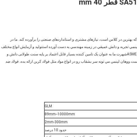
 به ارائه صفحه سر ظرف که بهترین در کلاس است، نیازهای مشتری و استانداردهای صنعتی را برآورده کند. ما در
 تجربه و دانش عميقي در زمينه مهندسي به دست آورده استتولید و آزمایش انواع مختلف
سر بشقاب ساخته شده با توجه به کد ها و استانداردهای بین المللی مانند ASMEشهرت ما به عنوان یک تامین کننده بسیار قابل اعتماد بر پایه سنت طولانی دانش و
وهان لينمي مي تونه سر بشقاب رو در انواع مواد مثل فولاد کربن ارائه بده، فولاد ضد
GLM
89mm--10000mm
2mm-300mm
حدود 10 درصد