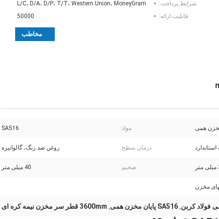
شرایط پرداخت:
L/C، D/A، D/P، T/T، Western Union، MoneyGram
قابلیت ارائه:
50000
مخاطب
خزن همی
مواد:
SA516
ستاندارد
درمان سطح:
روغن ضد زنگ، گالوانیزه
ضخیم:
40 میلی متر
های مخزن
 فولاد کربن
SA516 پایان مخزن همی
3600mm قطر سر مخزن نیمه کره ای
,
,