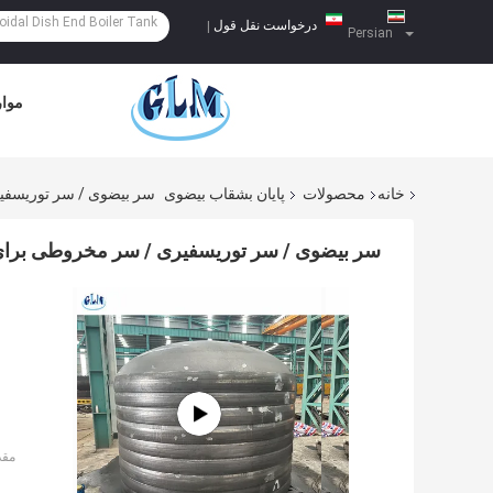
درخواست نقل قول
|
Persian
موار
خانه
محصولات
پایان بشقاب بیضوی
سر بیضوی / سر توریسف
سر بیضوی / سر توریسفیری / سر مخروطی برا
مقد