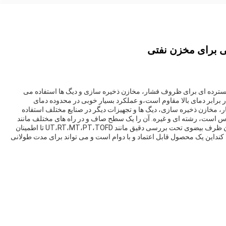
برای مخزن نفتی
ترده ای برای ظروف فشار، مخازن ذخیره سازی و دیگ ها استفاده می
در برابر دمای بالا مقاوم است،و عملکرد بسیار خوبی در محدوده دمای
 تحت فشار، مخازن ذخیره سازی، دیگ ها و تجهیزات دیگر در صنایع مختلف استفاده
س است، رشته ای و غیره. آن را یک سطح صاف و در راه های مختلف مانند
پولیش، شستن شن و ماسه، و غیره پردازش می شود. پایان ظرف بیضوی تحت بررسی دقیق مانند UT،RT،MT،PT،TOFD تا اطمینان
 کنداین یک محصول قابل اعتماد و با دوام است و می تواند برای مدت طولانی