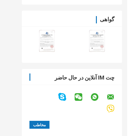
گواهی
چت IM آنلاین در حال حاضر