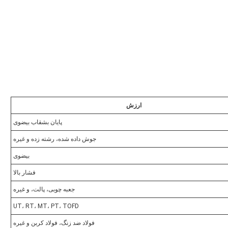
ارزش
پایان بشقاب بیضوی
جوش داده شده، رشته زده و غیره
بیضوی
فشار بالا
جعبه چوبی، پالت، و غیره
UT، RT، MT، PT، TOFD
فولاد ضد زنگ، فولاد کربن و غیره