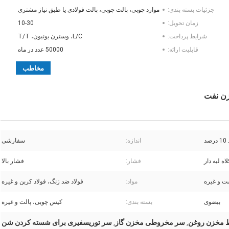
جزئیات بسته بندی:
موارد چوبی، پالت چوبی، پالت فولادی یا طبق نیاز مشتری
زمان تحویل:
10-30
شرایط پرداخت:
L/C، وسترن یونیون، T/T
قابلیت ارائه:
50000 عدد در ماه
مخاطب
زن نفت
صد
اندازه:
سفارشی
لاه لبه دار
فشار:
فشار بالا
ت و غیره
مواد:
فولاد ضد زنگ، فولاد کربن و غیره
بیضوی
بسته بندی:
کیس چوبی، پالت و غیره
 مخزن روغن
سر مخروطی مخزن گاز
سر توریسفیری برای شسته کردن شن
,
,