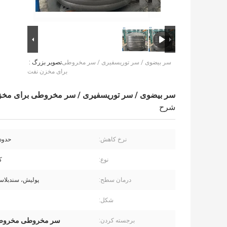
سر بیضوی / سر توریسفیری / سر مخروطی
تصویر بزرگ :
برای مخزن نفت
سر بیضوی / سر توریسفیری / سر مخروطی برای مخ
شرح
نرخ کاهش:
حدود 10 در
نوع:
ک
درمان سطح:
پولیش، سندبلاس
شکل:
سر مخروطی مخروط
برجسته کردن: