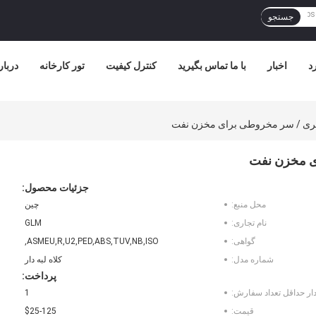
جستجو
د
اخبار
با ما تماس بگیرید
کنترل کیفیت
تور کارخانه
دربار
یری / سر مخروطی برای مخزن نفت
ی مخزن نفت
جزئیات محصول:
محل منبع:
چین
نام تجاری:
GLM
گواهی:
ASMEU,R,U2,PED,ABS,TUV,NB,ISO,
شماره مدل:
کلاه لبه دار
پرداخت:
ار حداقل تعداد سفارش:
1
قیمت:
$25-125