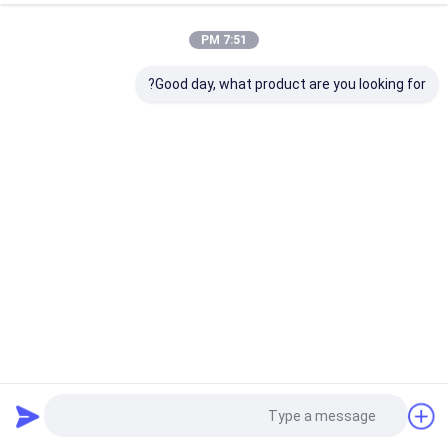
7:51 PM
Good day, what product are you looking for?
7000mm قطر فولاد کربن قطعات مخزن سر برای دیگ و مبادلات
گرما
سر تانک های پخته شده
2024-07-29
60 نمایش