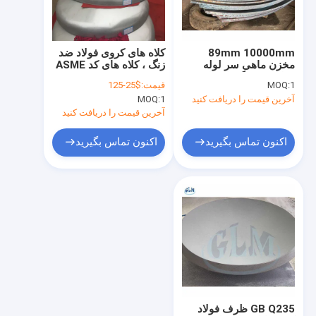
تور کارخانه
کنترل کیفیت
89mm 10000mm
کلاه های کروی فولاد ضد
مخزن ماهی سر لوله
زنگ ، کلاه های کد ASME
با ما تماس بگیرید
فولاد ضد زنگ پای پایپ
1
MOQ:
قیمت:
$25-125
گرم سرد فشار
آخرین قیمت را دریافت کنید
1
MOQ:
اخبار
آخرین قیمت را دریافت کنید
موارد
اکنون تماس بگیرید
اکنون تماس بگیرید
سر بشقاب بیضوی
سر ظرف از فولاد ضد زنگ
سر ظرف فشار
سر تانک های پخته شده
GB Q235 ظرف فولاد