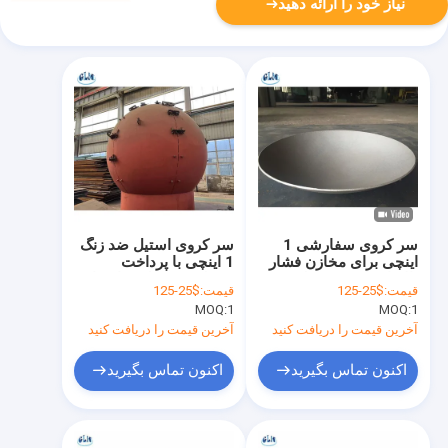
نیاز خود را ارائه دهید
سر کروی سفارشی 1
سر کروی استیل ضد زنگ
اینچی برای مخازن فشار
1 اینچی با پرداخت
بالا با قطر 300 میلی‌متر -
صیقلی و تحمل دمای تا
قیمت:
$25-125
قیمت:
$25-125
10000 میلی‌متر و وزن
500 درجه فارنهایت
MOQ:
1
MOQ:
1
0.5 پوند
آخرین قیمت را دریافت کنید
آخرین قیمت را دریافت کنید
اکنون تماس بگیرید
اکنون تماس بگیرید