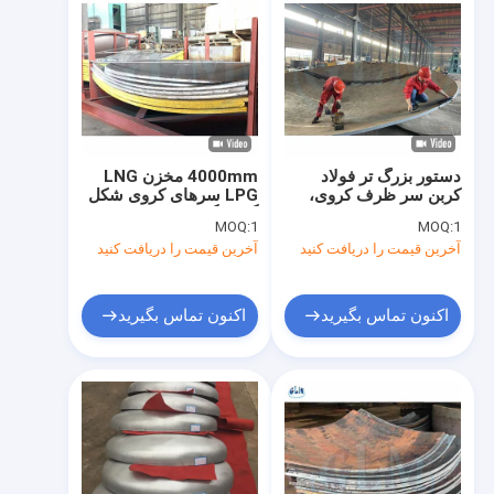
دستور بزرگ تر فولاد
4000mm مخزن LNG
کربن سر ظرف کروی،
LPG سرهای کروی شکل
راکتورهای سر ظرف
گیری گرم ASME پایان
MOQ:
1
MOQ:
1
ظروف توریسفیری
آخرین قیمت را دریافت کنید
آخرین قیمت را دریافت کنید
اکنون تماس بگیرید
اکنون تماس بگیرید
صفحه اصلی
محصولات
درباره ما