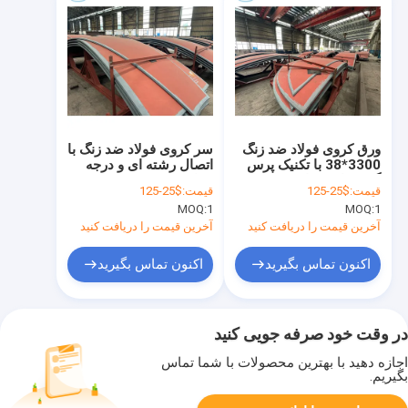
ورق کروی فولاد ضد زنگ
سر کروی فولاد ضد زنگ با
3300*38 با تکنیک پرس
اتصال رشته ای و درجه
گرم برای مخازن تحت
حرارت درجه بندی تا 500
قیمت:
$25-125
قیمت:
$25-125
فشار
° F برای ظروف تحت
MOQ:
1
MOQ:
1
فشار
آخرین قیمت را دریافت کنید
آخرین قیمت را دریافت کنید
اکنون تماس بگیرید
اکنون تماس بگیرید
در وقت خود صرفه جویی کنید
اجازه دهید با بهترین محصولات با شما تماس
بگیریم.