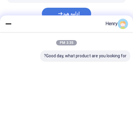
ادامه هید
Henry
دسته بندی های ما
3:35 PM
Good day, what product are you looking for?
سر بشقاب بیضوی
سر ظرف از فولاد ضد
سر ظرف فشار
زنگ
خانه
دربارهی ما
تماس با ما
Desktop Site
نقشه سایت
Privacy Policy